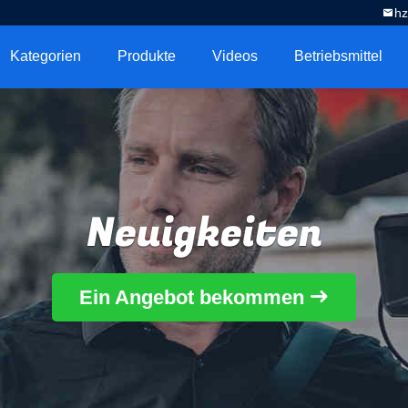
h
Kategorien
Produkte
Videos
Betriebsmittel
Neuigkeiten
Ein Angebot bekommen