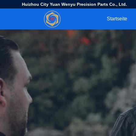
Huizhou City Yuan Wenyu Precision Parts Co., Ltd.
Startseite