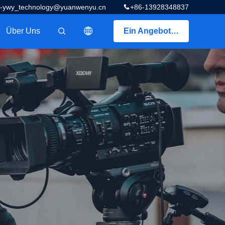
z-ywy_technology@yuanwenyu.cn
+86-13928348837
Über Uns
Ein Angebot bekommen
描述